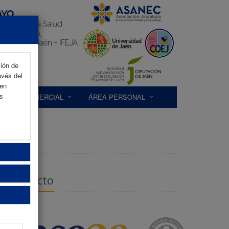
ción de
avés del
 en
as
EXP. COMERCIAL
ÁREA PERSONAL
Contacto