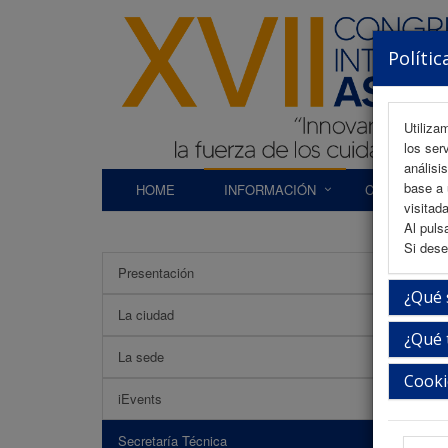
Polític
Utiliza
los ser
análisi
base a 
HOME
INFORMACIÓN
COMITÉS
visitada
Al puls
Si dese
Presentación
Secre
¿Qué 
La ciudad
¿Qué 
La sede
Cooki
iEvents
Secretaría Técnica