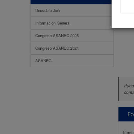
Descubre Jaén
Información General
Congreso ASANEC 2025
Congreso ASANEC 2024
ASANEC
Puede
conta
Fo
Nomb