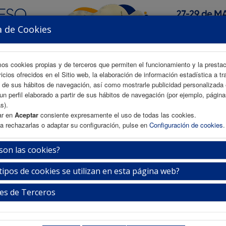
a de Cookies
mos cookies propias y de terceros que permiten el funcionamiento y la presta
vicios ofrecidos en el Sitio web, la elaboración de información estadística a tr
s de sus hábitos de navegación, así como mostrarle publicidad personalizada
un perfil elaborado a partir de sus hábitos de navegación (por ejemplo, págin
AREA CIENTÍFICA
INSCRIPCIÓN
ALOJAMIENTO
s).
ar en
Aceptar
consiente expresamente el uso de todas las cookies.
a rechazarlas o adaptar su configuración, pulse en
Configuración de cookies
.
taría Técnica
son las cookies?
tipos de cookies se utilizan en esta página web?
es de Terceros