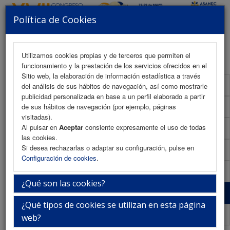
Política de Cookies
MENU
Utilizamos cookies propias y de terceros que permiten el
funcionamiento y la prestación de los servicios ofrecidos en el
Sitio web, la elaboración de información estadística a través
Formulario de contacto
del análisis de sus hábitos de navegación, así como mostrarle
publicidad personalizada en base a un perfil elaborado a partir
Plano de exposición
de sus hábitos de navegación (por ejemplo, páginas
visitadas).
Al pulsar en
Aceptar
consiente expresamente el uso de todas
Dossier comercial
las cookies.
Si desea rechazarlas o adaptar su configuración, pulse en
Normativa de envío y montaje
Configuración de cookies
.
Patrocinadores
¿Qué son las cookies?
Colaboradores
¿Qué tipos de cookies se utilizan en esta página
Validación FENIN
web?