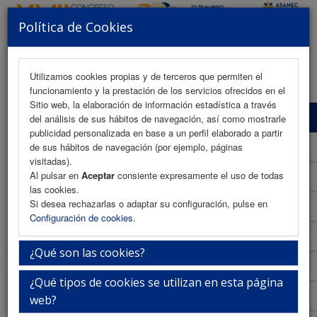
Política de Cookies
MENU
Utilizamos cookies propias y de terceros que permiten el
funcionamiento y la prestación de los servicios ofrecidos en el
Sitio web, la elaboración de información estadística a través
Programa Científico
del análisis de sus hábitos de navegación, así como mostrarle
publicidad personalizada en base a un perfil elaborado a partir
Programa Científico (PDF)
de sus hábitos de navegación (por ejemplo, páginas
visitadas).
Al pulsar en
Aceptar
consiente expresamente el uso de todas
Cronograma Programa Científico
las cookies.
Si desea rechazarlas o adaptar su configuración, pulse en
Normativa comunicaciones
Configuración de cookies
.
Envío de comunicaciones
¿Qué son las cookies?
Descargar normativa
¿Qué tipos de cookies se utilizan en esta página
Plantilla
web?