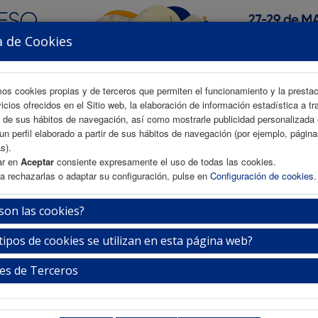
a de Cookies
mos cookies propias y de terceros que permiten el funcionamiento y la presta
vicios ofrecidos en el Sitio web, la elaboración de información estadística a tr
s de sus hábitos de navegación, así como mostrarle publicidad personalizada
un perfil elaborado a partir de sus hábitos de navegación (por ejemplo, págin
AREA CIENTÍFICA
INSCRIPCIÓN
ALOJAMIENTO
s).
ar en
Aceptar
consiente expresamente el uso de todas las cookies.
a rechazarlas o adaptar su configuración, pulse en
Configuración de cookies
.
en lesiones cutáneas asociadas a la depen
son las cookies?
endadas y prácticas a evitar.
tipos de cookies se utilizan en esta página web?
es de Terceros
Miércoles 27 de mayo
16:30-18:00h.