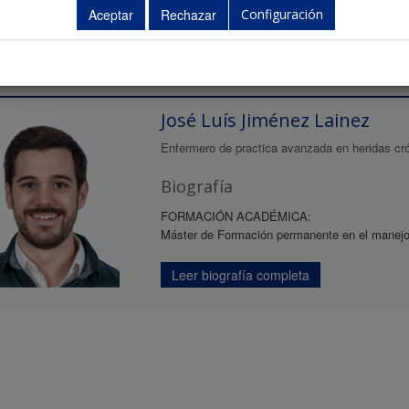
Configuración
ntes
José Luís Jiménez Lainez
Enfermero de practica avanzada en heridas crón
Biografía
FORMACIÓN ACADÉMICA:
Máster de Formación permanente en el manejo
Leer biografía completa