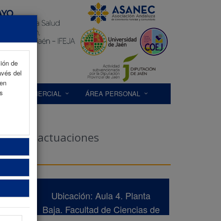
ción de
avés del
 en
as
EXP. COMERCIAL
ÁREA PERSONAL
dencia: actuaciones
Ubicación: Aula 4. Planta
Baja. Facultad de Ciencias de