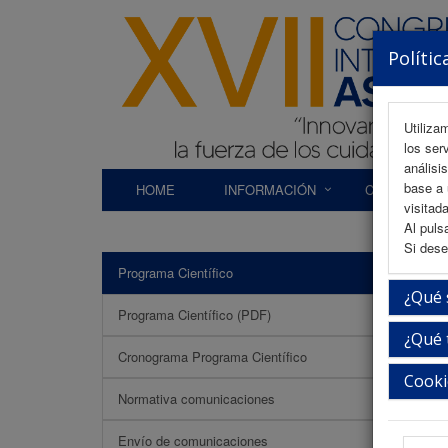
Polític
Utiliza
los ser
análisi
base a 
HOME
INFORMACIÓN
COMITÉS
visitada
Al puls
Si dese
Programa Científico
URM 
¿Qué 
recom
Programa Científico (PDF)
¿Qué 
Cronograma Programa Científico
Cooki
Normativa comunicaciones
Envío de comunicaciones