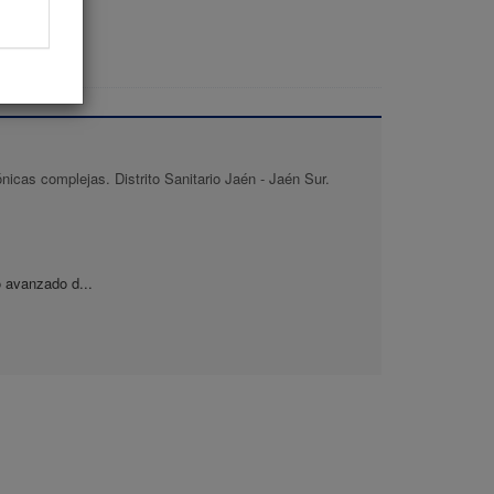
la Salud de la Universidad de
Jaén, Edificio C3.
icas complejas. Distrito Sanitario Jaén - Jaén Sur.
 avanzado d...