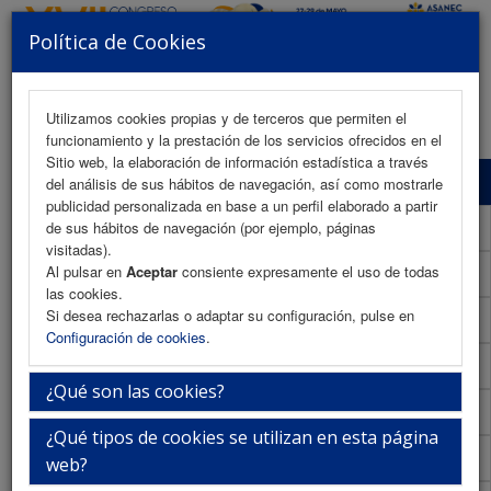
Política de Cookies
MENU
Utilizamos cookies propias y de terceros que permiten el
funcionamiento y la prestación de los servicios ofrecidos en el
Sitio web, la elaboración de información estadística a través
Programa Científico
del análisis de sus hábitos de navegación, así como mostrarle
publicidad personalizada en base a un perfil elaborado a partir
Programa Científico (PDF)
de sus hábitos de navegación (por ejemplo, páginas
visitadas).
Al pulsar en
Aceptar
consiente expresamente el uso de todas
Cronograma Programa Científico
las cookies.
Si desea rechazarlas o adaptar su configuración, pulse en
Normativa comunicaciones
Configuración de cookies
.
Envío de comunicaciones
¿Qué son las cookies?
Descargar normativa
¿Qué tipos de cookies se utilizan en esta página
Plantilla
web?