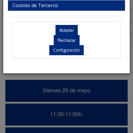
Talleres
Cookies de Terceros
Aula Virtual de Comunicaciones
Acreditaciones Científicas
Premios
Configuración
Presentación de resultados de la beca
de investigación ASANEC 2024
Viernes 29 de mayo
11:30-11:50h.