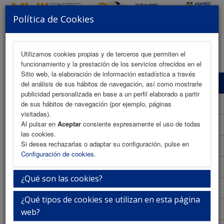
Política de Cookies
MENU
Utilizamos cookies propias y de terceros que permiten el
funcionamiento y la prestación de los servicios ofrecidos en el
Sitio web, la elaboración de información estadística a través
Programa Científico
del análisis de sus hábitos de navegación, así como mostrarle
publicidad personalizada en base a un perfil elaborado a partir
Programa Científico (PDF)
de sus hábitos de navegación (por ejemplo, páginas
visitadas).
Al pulsar en
Aceptar
consiente expresamente el uso de todas
Cronograma Programa Científico
las cookies.
Si desea rechazarlas o adaptar su configuración, pulse en
Normativa comunicaciones
Configuración de cookies
.
Envío de comunicaciones
¿Qué son las cookies?
Descargar normativa
¿Qué tipos de cookies se utilizan en esta página
Plantilla
web?