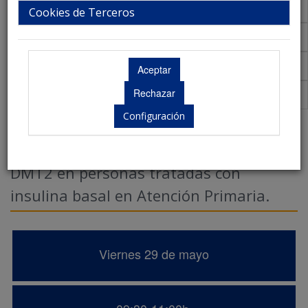
Talleres
Cookies de Terceros
Aula Virtual de Comunicaciones
Acreditaciones Científicas
Premios
Configuración
Evidencia de la Monitorizacion de
Glucosa para la autogestión de la
DMT2 en personas tratadas con
insulina basal en Atención Primaria.
Viernes 29 de mayo