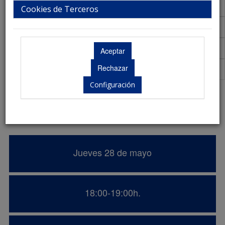
Talleres
Cookies de Terceros
Aula Virtual de Comunicaciones
Acreditaciones Científicas
Premios
Configuración
Abordaje del maltrato en distintas
etapas de la vida.
Jueves 28 de mayo
18:00-19:00h.