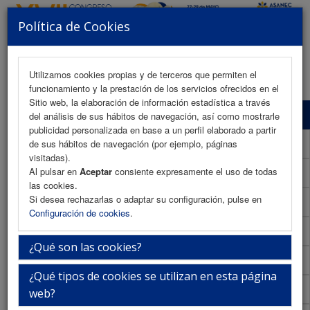
Política de Cookies
MENU
Utilizamos cookies propias y de terceros que permiten el
funcionamiento y la prestación de los servicios ofrecidos en el
Sitio web, la elaboración de información estadística a través
Programa Científico
del análisis de sus hábitos de navegación, así como mostrarle
publicidad personalizada en base a un perfil elaborado a partir
Programa Científico (PDF)
de sus hábitos de navegación (por ejemplo, páginas
visitadas).
Al pulsar en
Aceptar
consiente expresamente el uso de todas
Cronograma Programa Científico
las cookies.
Si desea rechazarlas o adaptar su configuración, pulse en
Normativa comunicaciones
Configuración de cookies
.
Envío de comunicaciones
¿Qué son las cookies?
Descargar normativa
¿Qué tipos de cookies se utilizan en esta página
Plantilla
web?