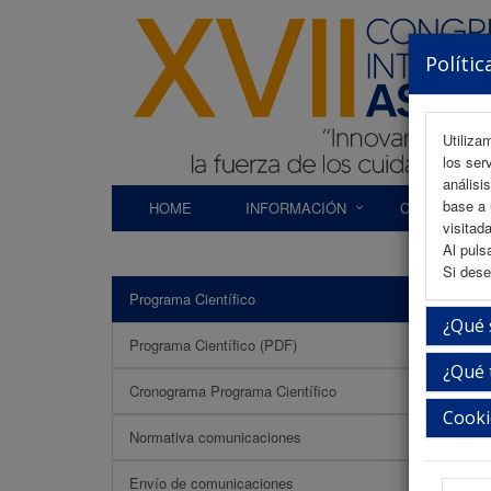
Polític
Utiliza
los ser
análisi
base a 
HOME
INFORMACIÓN
COMITÉS
visitada
Al puls
Si dese
Programa Científico
Paus
¿Qué 
Programa Científico (PDF)
¿Qué 
Cronograma Programa Científico
Cooki
Normativa comunicaciones
Envío de comunicaciones