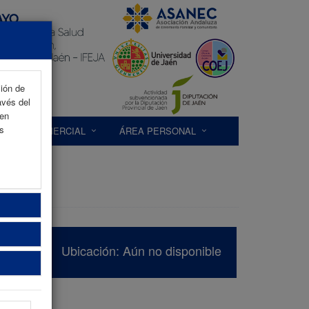
ción de
avés del
 en
as
EXP. COMERCIAL
ÁREA PERSONAL
Ubicación: Aún no disponible