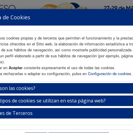
a de Cookies
mos cookies propias y de terceros que permiten el funcionamiento y la presta
vicios ofrecidos en el Sitio web, la elaboración de información estadística a tr
s de sus hábitos de navegación, así como mostrarle publicidad personalizada
un perfil elaborado a partir de sus hábitos de navegación (por ejemplo, págin
AREA CIENTÍFICA
INSCRIPCIÓN
ALOJAMIENTO
s).
ar en
Aceptar
consiente expresamente el uso de todas las cookies.
a rechazarlas o adaptar su configuración, pulse en
Configuración de cookies
.
a Café
son las cookies?
tipos de cookies se utilizan en esta página web?
Jueves 28 de mayo
17:30-18:00h.
es de Terceros