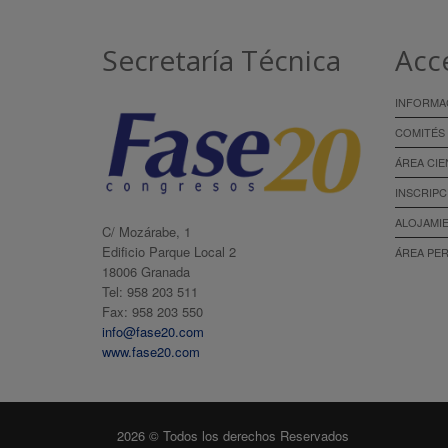
Secretaría Técnica
Acc
INFORMA
COMITÉS
ÁREA CIE
INSCRIPC
ALOJAMI
C/ Mozárabe, 1
Edificio Parque Local 2
ÁREA PE
18006 Granada
Tel: 958 203 511
Fax: 958 203 550
info@fase20.com
www.fase20.com
2026 © Todos los derechos Reservados