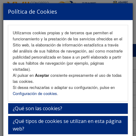
Política de Cookies
MENU
Utilizamos cookies propias y de terceros que permiten el
funcionamiento y la prestación de los servicios ofrecidos en el
Sitio web, la elaboración de información estadística a través
Programa Científico
del análisis de sus hábitos de navegación, así como mostrarle
publicidad personalizada en base a un perfil elaborado a partir
Programa Científico (PDF)
de sus hábitos de navegación (por ejemplo, páginas
visitadas).
Al pulsar en
Aceptar
consiente expresamente el uso de todas
Cronograma Programa Científico
las cookies.
Si desea rechazarlas o adaptar su configuración, pulse en
Normativa comunicaciones
Configuración de cookies
.
Envío de comunicaciones
¿Qué son las cookies?
Descargar normativa
¿Qué tipos de cookies se utilizan en esta página
Plantilla
web?