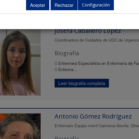
Configuración
ntes
Josefa Caballero López
Coordinadora de Cuidados de UGC de Urgencias
Biografía
 Enfermera Especialista en Enfermería de Fam
 Enferme...
Leer biografía completa
Antonio Gómez Rodríguez
Enfermero Equipo móvil Carmona-Sevilla. Direct
Biografía