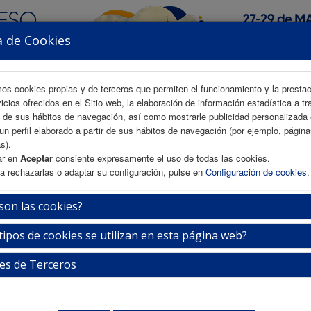
a de Cookies
mos cookies propias y de terceros que permiten el funcionamiento y la presta
vicios ofrecidos en el Sitio web, la elaboración de información estadística a tr
s de sus hábitos de navegación, así como mostrarle publicidad personalizada
un perfil elaborado a partir de sus hábitos de navegación (por ejemplo, págin
AREA CIENTÍFICA
INSCRIPCIÓN
ALOJAMIENTO
s).
ar en
Aceptar
consiente expresamente el uso de todas las cookies.
a rechazarlas o adaptar su configuración, pulse en
Configuración de cookies
.
n reacción alérgica y anafilaxia.
son las cookies?
tipos de cookies se utilizan en esta página web?
Miércoles 27 de mayo
18:30-20:00h.
es de Terceros