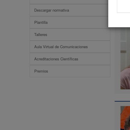
Pone
Descargar normativa
Plantilla
Talleres
Aula Virtual de Comunicaciones
Acreditaciones Científicas
Premios