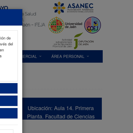
ción de
avés del
 en
as
EXP. COMERCIAL
ÁREA PERSONAL
Ubicación: Aula 14. Primera
Planta. Facultad de Ciencias
de la Salud de la Universidad
de Jaén, Edificio C3.