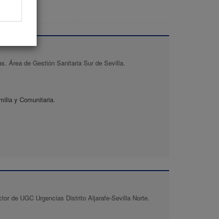
. Área de Gestión Sanitaria Sur de Sevilla.
ilia y Comunitaria.
or de UGC Urgencias Distrito Aljarafe-Sevilla Norte.