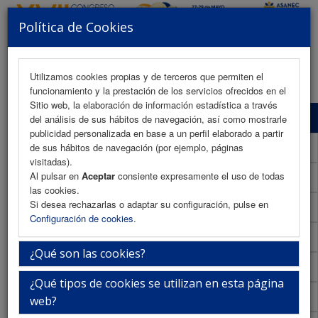
Política de Cookies
MENU
Utilizamos cookies propias y de terceros que permiten el
funcionamiento y la prestación de los servicios ofrecidos en el
Sitio web, la elaboración de información estadística a través
Programa Científico
del análisis de sus hábitos de navegación, así como mostrarle
publicidad personalizada en base a un perfil elaborado a partir
Programa Científico (PDF)
de sus hábitos de navegación (por ejemplo, páginas
visitadas).
Al pulsar en
Aceptar
consiente expresamente el uso de todas
Cronograma Programa Científico
las cookies.
Si desea rechazarlas o adaptar su configuración, pulse en
Normativa comunicaciones
Configuración de cookies
.
Envío de comunicaciones
¿Qué son las cookies?
Descargar normativa
¿Qué tipos de cookies se utilizan en esta página
Plantilla
web?