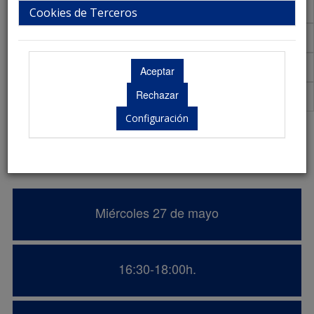
Talleres
Cookies de Terceros
Aula Virtual de Comunicaciones
Acreditaciones Científicas
Premios
Configuración
URM en el manejo del síndrome
climatérico y menopausia.
Miércoles 27 de mayo
16:30-18:00h.