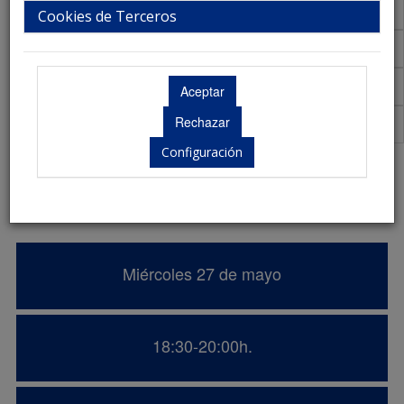
Talleres
Cookies de Terceros
Aula Virtual de Comunicaciones
Acreditaciones Científicas
Premios
Configuración
URM en salud sexual y reproductiva:
anticoncepción.
Miércoles 27 de mayo
18:30-20:00h.