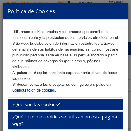
Política de Cookies
MENU
Utilizamos cookies propias y de terceros que permiten el
funcionamiento y la prestación de los servicios ofrecidos en el
Sitio web, la elaboración de información estadística a través
Programa Científico
del análisis de sus hábitos de navegación, así como mostrarle
publicidad personalizada en base a un perfil elaborado a partir
Programa Científico (PDF)
de sus hábitos de navegación (por ejemplo, páginas
visitadas).
Al pulsar en
Aceptar
consiente expresamente el uso de todas
Cronograma Programa Científico
las cookies.
Si desea rechazarlas o adaptar su configuración, pulse en
Normativa comunicaciones
Configuración de cookies
.
Envío de comunicaciones
¿Qué son las cookies?
Descargar normativa
¿Qué tipos de cookies se utilizan en esta página
Plantilla
web?